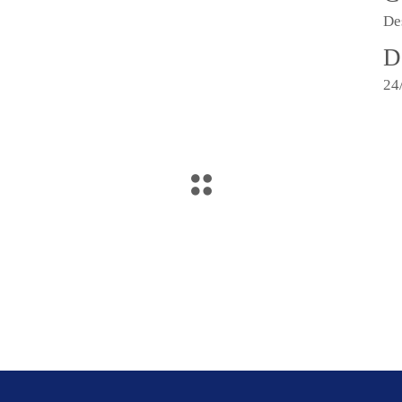
De
D
24