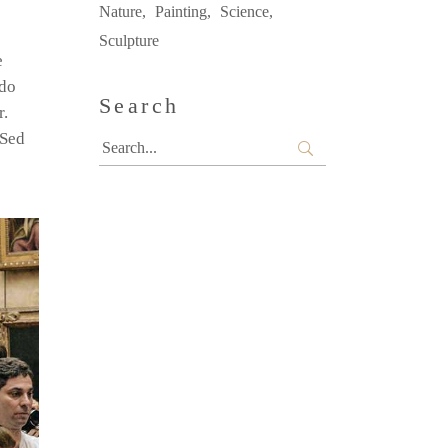
Nature
Painting
Science
Sculpture
e
odo
Search
r.
 Sed
Search
for: