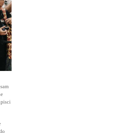
ipsam
ne
ipisci
e
odo