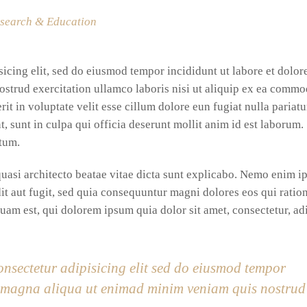
search & Education
icing elit, sed do eiusmod tempor incididunt ut labore et dolor
strud exercitation ullamco laboris nisi ut aliquip ex ea comm
it in voluptate velit esse cillum dolore eun fugiat nulla pariatu
, sunt in culpa qui officia deserunt mollit anim id est laborum.
itum.
 quasi architecto beatae vitae dicta sunt explicabo. Nemo enim 
it aut fugit, sed quia consequuntur magni dolores eos qui ratio
am est, qui dolorem ipsum quia dolor sit amet, consectetur, ad
onsectetur adipisicing elit sed do eiusmod tempor
re magna aliqua ut enimad minim veniam quis nostrud