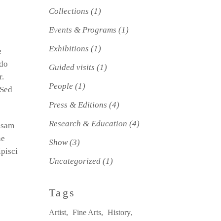
Collections
(1)
Events & Programs
(1)
Exhibitions
(1)
e
odo
Guided visits
(1)
r.
People
(1)
 Sed
Press & Editions
(4)
Research & Education
(4)
ipsam
ne
Show
(3)
ipisci
Uncategorized
(1)
Tags
Artist
Fine Arts
History